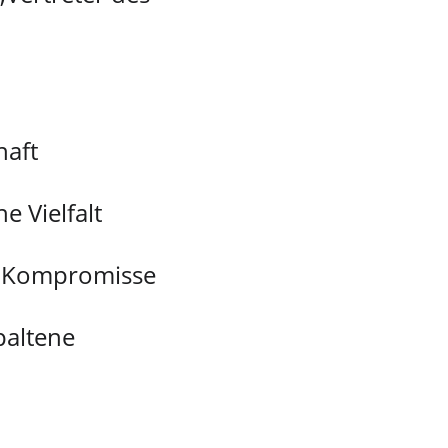
haft 
e Vielfalt 
k Kompromisse 
paltene 