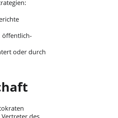
rategien:
richte 
 öffentlich-
tert oder durch 
chaft
tokraten 
„Vertreter des 