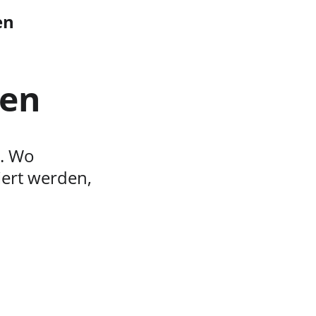
en 
sen
. Wo 
iert werden, 