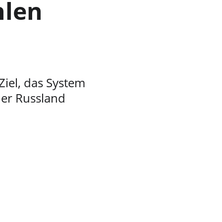
len 
iel, das System 
der Russland 