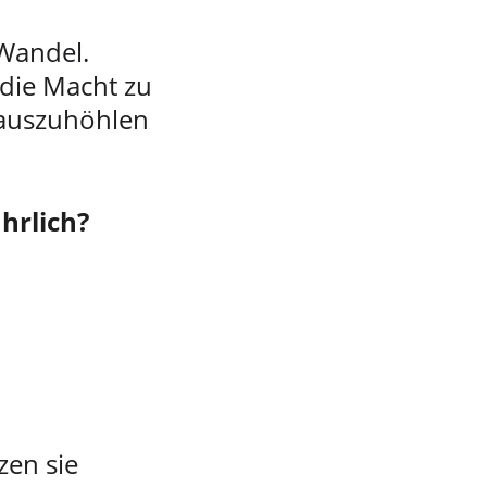
Wandel. 
 die Macht zu 
 auszuhöhlen 
hrlich?
en sie 