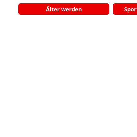
Älter werden
Spor
Am 15. M
KOMMUNALWAHL
15. M
GEMEINSAM WEITER GEHEN