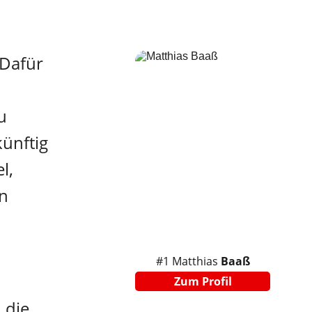
 Dafür 
u 
ünftig 
l, 
n 
#1 Matthias 
Baaß
Zum Profil
 die 