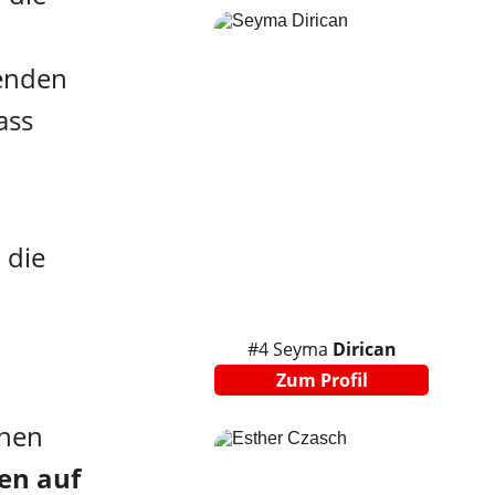
 
benden 
ass 
 die 
#4 Seyma 
Dirican
Zum Profil
hen 
n auf 