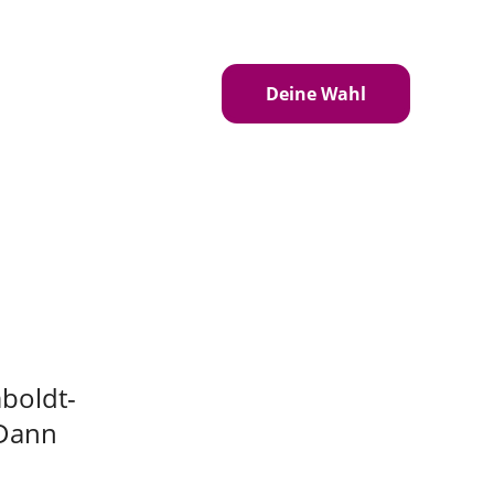
eren
Standpunkte
Deine Wahl
mboldt-
Dann 